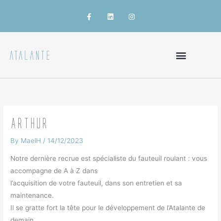
Skip
F
L
I
a
i
n
to
c
n
s
content
e
k
t
b
e
a
o
d
g
o
i
r
k
n
a
-
m
f
Arthur
By
MaelH
/
14/12/2023
Notre dernière recrue est spécialiste du fauteuil roulant : vous
accompagne de A à Z dans
l’acquisition de votre fauteuil, dans son entretien et sa
maintenance.
Il se gratte fort la tête pour le développement de l’Atalante de
demain.