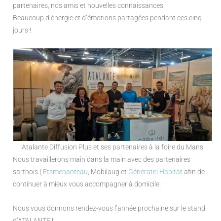
partenaires, nos amis et nouvelles connaissances.
Beaucoup d’énergie et d’émotions partagées pendant ces cinq
jours !
Atalante Diffusion Plus et ses partenaires à la foire du Mans
Nous travaillerons main dans la main avec des partenaires
sarthois (
Etsmenanteau
, Mobilaug et
Génératel Habitat
afin de
continuer à mieux vous accompagner à domicile.
Nous vous donnons rendez-vous l’année prochaine sur le stand
d’ATALANTE !